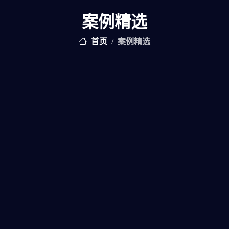
案例精选
首页
案例精选