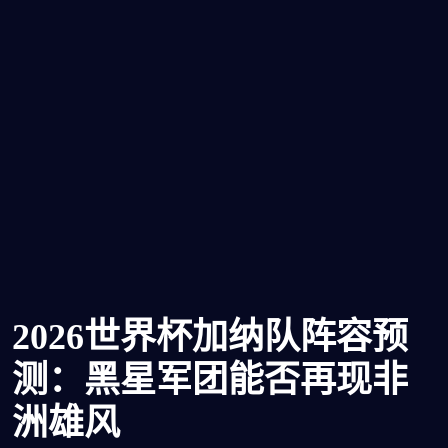
2026世界杯加纳队阵容预
测：黑星军团能否再现非
洲雄风