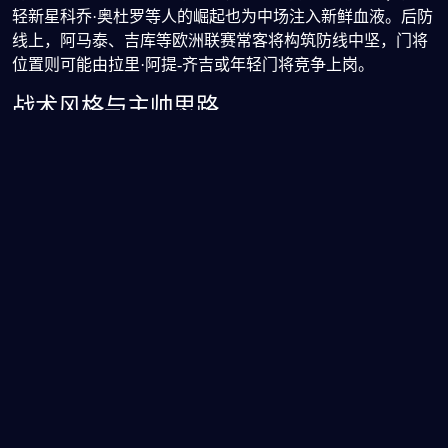
轻新星科乔·奥杜罗等人的崛起也为中场注入新鲜血液。后防
线上，阿马泰、吉库等欧洲联赛常客将构筑防线中坚，门将
位置则可能由拉里·阿提-齐吉或年轻门将竞争上岗。
战术风格与主帅思路
加纳近年倾向于采用4-2-3-1或4-3-3阵型，强调边路突破与中
场控制。新任主帅或将延续这一思路，同时更注重防守纪律
性。面对2026世界杯扩军至48队的新格局，小组赛出线门槛
相对降低，但同组对手实力仍不容小觑。黑星军团需在保持
非洲球队传统冲击力的同时，提升比赛稳定性与战术执行
力，才能在北美赛场走得更远。
尽管拥有一定旅欧班底，但加纳队整体深度仍逊于塞内加
尔、摩洛哥等非洲顶尖队伍。若晋级世界杯，他们很可能被
分入“死亡之组”或遭遇欧洲、南美强队。此外，球员状态起
伏、伤病隐患以及大赛经验不足等问题也可能影响发挥。不
过，世界杯历来是黑马诞生的舞台，若能激发团队凝聚力，
打出快速反击与定位球优势，加纳完全有机会复刻2010年的
熊猫直播平台官网
高光时刻，再度展现非洲雄风。