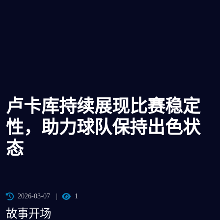
卢卡库持续展现比赛稳定
性，助力球队保持出色状
态
2026-03-07
1
故事开场