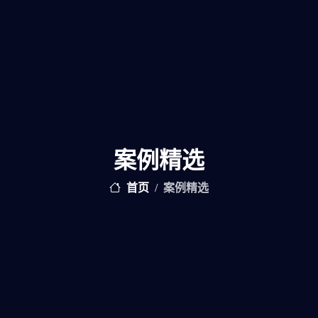
案例精选
首页
案例精选