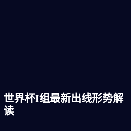
世界杯I组最新出线形势解
读