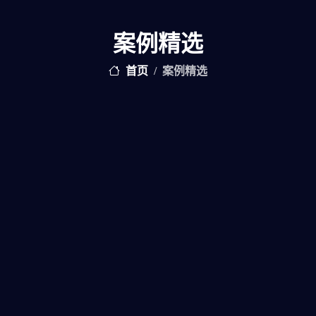
案例精选
首页
案例精选