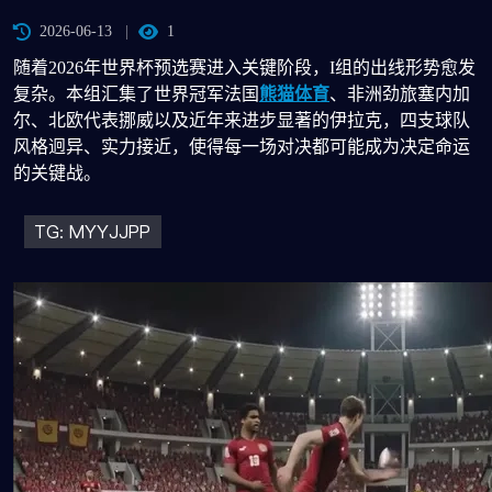
2026-06-13
1
随着2026年世界杯预选赛进入关键阶段，I组的出线形势愈发
复杂。本组汇集了世界冠军法国
熊猫体育
、非洲劲旅塞内加
尔、北欧代表挪威以及近年来进步显著的伊拉克，四支球队
风格迥异、实力接近，使得每一场对决都可能成为决定命运
的关键战。