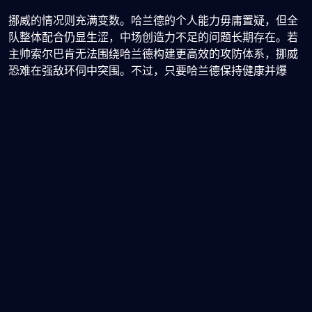
挪威的情况则充满变数。哈兰德的个人能力毋庸置疑，但全
队整体配合仍显生涩，中场创造力不足的问题长期存在。若
主帅索尔巴肯无法围绕哈兰德构建更高效的攻防体系，挪威
恐难在强敌环伺中突围。不过，只要哈兰德保持健康并爆
发，任何对手都不敢掉以轻心。
伊拉克则是本组的“黑马变量”。近年来青训成果初显，年轻
球员在亚洲赛场积累了宝贵经验。虽然整体实力与前三队仍
有差距，但其顽强的斗志和灵活的战术执行力，足以在主场
制造冷门。一旦法国或挪威意外失分，伊拉克或将扮演“搅局
者”角色，间接影响出线格局。
目前来看，法国与塞内加尔最被看好携手出线，但赛程安排
对各方均非坦途。尤其是法国与塞内加尔的直接对话，很可
能一战定乾坤。而挪威若能在对阵伊拉克时全取六分，并在
对阵法国或塞内加尔时抢下关键分数，仍有希望逆袭晋级。
最终谁能从这个“死亡之组”杀出重围，不仅考验技战术，更
考验心理韧性与临场应变能力。