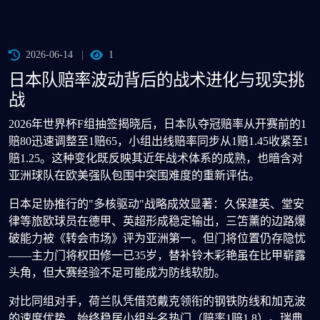
2026-06-14
1
日本队赔率波动背后的战术进化与现实挑
战
2026年世界杯F组抽签揭晓后，日本队夺冠赔率从开赛前的1
赔80迅速调整至1赔65，小组出线赔率同步从1赔1.45收紧至1
赔1.25。这种变化既反映其近年战术体系的成熟，也暗含对
亚洲球队在欧美强队包围中突围难度的重新评估。
日本足协推行的"多核驱动"战略成效显著：久保建英、堂安
律等旅欧球员在德甲、英超形成稳定输出，三笘薰的边路爆
破能力被《转会市场》评为亚洲第一。但门将位置仍存隐忧
——主力门将权田修一已35岁，替补铃木彩艳虽在比甲崭露
头角，但大赛经验不足可能成为防线软肋。
对比同组对手，荷兰队凭借范戴克领衔的钢铁防线和加克波
的速度优势，始终稳居小组头名热门（赔率1赔1.8）。瑞典