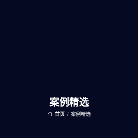
案例精选
首页
案例精选