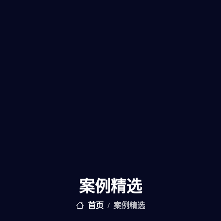
案例精选
首页
案例精选