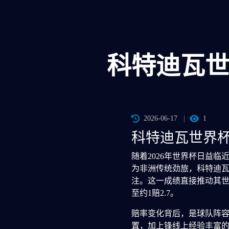
科特迪瓦
2026-06-17
1
科特迪瓦世界
随着2026年世界杯日益
为非洲传统劲旅，科特迪瓦
注。这一成绩直接推动其世界
至约1赔2.7。
赔率变化背后，是球队阵容
置，加上锋线上经验丰富的