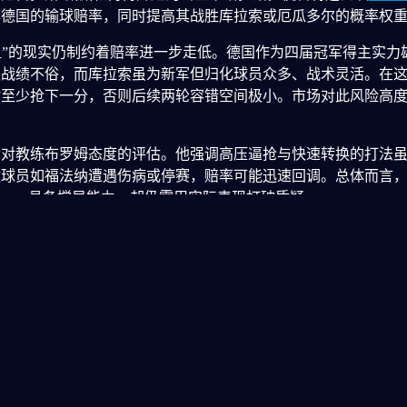
阵德国的输球赔率，同时提高其战胜库拉索或厄瓜多尔的概率权
组”的现实仍制约着赔率进一步走低。德国作为四届冠军得主实力
队战绩不俗，而库拉索虽为新军但归化球员众多、战术灵活。在
时至少抢下一分，否则后续两轮容错空间极小。市场对此风险高
。
含对教练布罗姆态度的评估。他强调高压逼抢与快速转换的打法
键球员如福法纳遭遇伤病或停赛，赔率可能迅速回调。总体而言
位——具备搅局能力，却仍需用实际表现打破质疑。