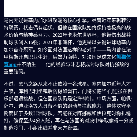
马内无疑是塞内加尔进攻端的核心引擎。尽管近年来辗转沙
特联赛，状态偶有起伏，但他在国家队始终保持着极高的战
术价值与精神感召力。2022年卡塔尔世界杯，他带伤出战并
助球队闯入16强；2021年非洲杯，他更是以关键进球助塞内
加尔首夺冠军。如今面对法国这样的老对手——马内曾在法
甲梅斯开启职业生涯，后效力南特，对法国足球文化
熊猫体
育app
并不陌生——他的经验与斗志将成为球队对抗强敌的
重要砝码。
不过，黑马之路从来不止依赖一名球星。塞内加尔近年人才
井喷，库利巴利坐镇后防稳如磐石，门将爱德华·门迪虽在俱
乐部遭遇挑战，但在国家队仍是定海神针。中场方面，帕佩·
萨尔、迪亚洛等人具备不俗的跑动与拦截能力，整体攻守平
衡度优于多数非洲球队。若能在对阵挪威和伊拉克时稳扎稳
打，确保至少4分入账，再在与法国的对决中争取偷得一分或
制造冷门，小组出线并非天方夜谭。