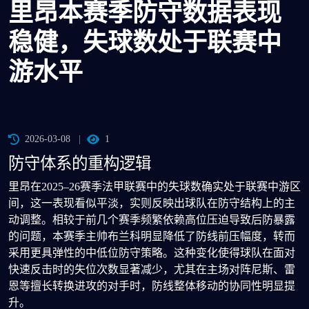
里昂本赛季防守数据表现
稳健，失球数处于联赛中
游水平
2026-03-08
1
防守体系的重构逻辑
里昂在2025–26赛季法甲联赛中的失球数确实处于联赛中游区
间，这一表现看似平淡，实则反映出球队在防守结构上的主
动调整。相较于前几个赛季频繁依赖高位压迫导致后防暴露
的问题，本赛季主帅布兰科明显降低了防线前压幅度，转而
采用更具弹性的中低位防守策略。这种变化使得球队在面对
快速反击时的失位次数显著减少，尤其在主场对阵尼斯、雷
恩等擅长转换进攻的对手时，防线整体移动的协同性明显提
升。