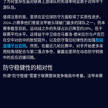
了为何里昂在面对联赛上游球队时失球率明显高于对阵中下
游队伍。
值得注意的是，里昂在定位球防守方面取得了实质性进步。
2024–25赛季他们曾是法甲被头球破门最多的球队之一，而本
赛季截至目前，运动战之外的失球占比已降至约28%，低于
联赛平均水平。这得益于中卫组合马塞洛·德米拉尔与卢克巴
在空中对抗中的默契提升，以及防守落位纪律性的加强
熊猫
直播平台官网
。然而，在最近几轮比赛中，对手开始更多采
用短角球配合与第二落点争夺，暴露出里昂在动态防守转换
中的反应迟缓问题。
防守稳健性的相对性
所谓“防守稳健”需置于联赛整体竞争格局中考量。法甲本赛
季整体进攻效率有所下降，多支球队进球数较上赛季减少，
这在客观上拉低了各队的失球基数。里昂的失球数虽处中
游，但若对比其控球率（约54%，联赛第4）与控球阶段的防
守表现，则会发现他们在持球时的压迫强度不足，导致对手
在中后场轻易获得组织空间。这种“被动稳健”难以支撑球队