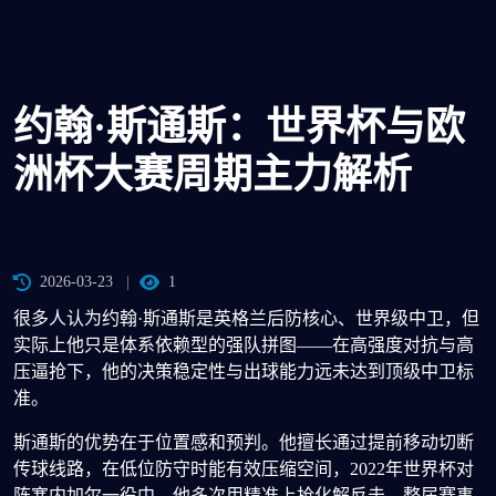
约翰·斯通斯：世界杯与欧
洲杯大赛周期主力解析
2026-03-23
1
很多人认为约翰·斯通斯是英格兰后防核心、世界级中卫，但
实际上他只是体系依赖型的强队拼图——在高强度对抗与高
压逼抢下，他的决策稳定性与出球能力远未达到顶级中卫标
准。
斯通斯的优势在于位置感和预判。他擅长通过提前移动切断
传球线路，在低位防守时能有效压缩空间，2022年世界杯对
阵塞内加尔一役中，他多次用精准上抢化解反击，整届赛事