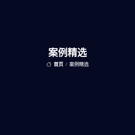
案例精选
首页
案例精选