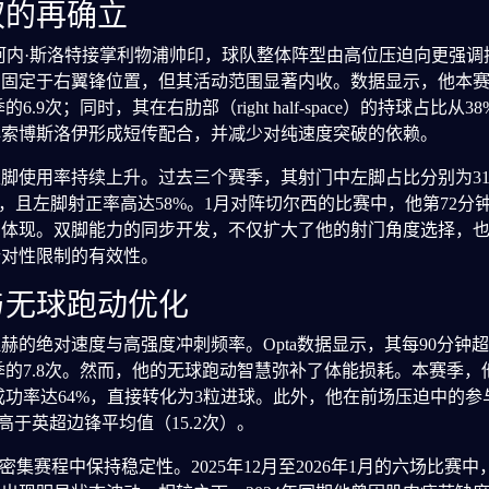
权的再确立
阿内·斯洛特接掌利物浦帅印，球队整体阵型由高位压迫向更强调控球
仍固定于右翼锋位置，但其活动范围显著内收。数据显示，他本
6.9次；同时，其在右肋部（right half-space）的持球占比从
心索博斯洛伊形成短传配合，并减少对纯速度突破的依赖。
使用率持续上升。过去三个赛季，其射门中左脚占比分别为31%、35
%，且左脚射正率高达58%。1月对阵切尔西的比赛中，他第72
的体现。双脚能力的同步开发，不仅扩大了他的射门角度选择，
针对性限制的有效性。
与无球跑动优化
的绝对速度与高强度冲刺频率。Opta数据显示，其每90分钟超过
本赛季的7.8次。然而，他的无球跑动智慧弥补了体能损耗。本赛季
，成功率达64%，直接转化为3粒进球。此外，他在前场压迫中的参
高于英超边锋平均值（15.2次）。
密集赛程中保持稳定性。2025年12月至2026年1月的六场比赛