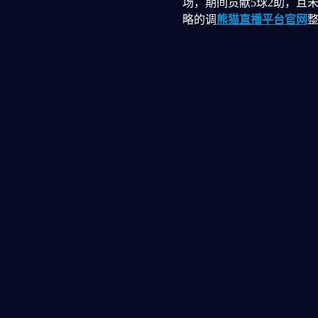
场，期间贡献5球2助，且
略的调
熊猫直播平台官网
整
体系依赖与结
尽管个人表现回暖，萨拉
力（如麦卡利斯特或远藤航
钟关键传球达2.1次，射
至1.3次与14%。
此外，其防守贡献存在隐
场触球达42次，意味着萨拉
示，他在比赛最后15分钟
双脚绽放的实
“萨拉赫状态回暖”这一表
年“右脚 speciali
——减少边线一对一，增
是应对年龄增长与战术演
稳定性以及其自身在无球