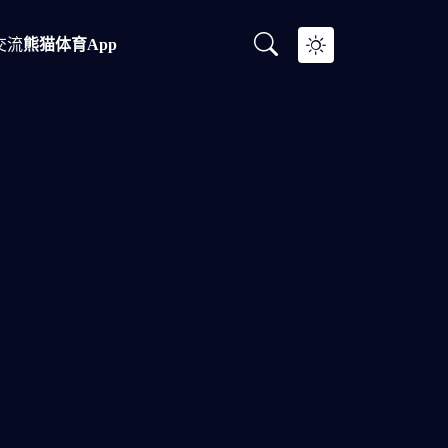
交流
熊猫体育app