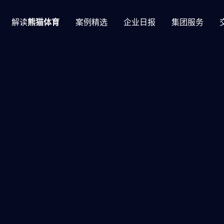
解读
熊猫体育
案例精选
企业日报
集团服务