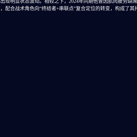
未出现明显状态波动。相较之下，2024年同期他曾因肌肉疲劳缺
，配合战术角色向“终结者+串联点”复合定位的转变，构成了其
构性限制
赫的效率仍高度依赖中场支持质量。当利物浦采用三中场配置且
深度回撤接应）时，萨拉赫的触球转化率显著提升。数据显示，
门转化率为22%；而在中场控制力不足的比赛中（如客场对阵纽卡
性代价。作为右翼锋，萨拉赫需覆盖本方右后卫阿诺德前插后的
赫需频繁回撤协防。这虽保障了攻守平衡，但也压缩了其前场休息时间
的跑动距离较开场阶段平均减少23%，反映出持续高强度覆盖带
质：技术进化与角色重构的共振
象，实则是技术细节打磨与战术环境适配共同作用的结果。左脚
st”的标签，使防守者难以通过站位预判封锁其射门路径。与此同时，教
加肋部渗透与交叉换位——有效延长了其竞技生命周期。双脚绽
变的生存策略。这种策略能否持续支撑其在顶级联赛的输出，仍
阶段的决策效率。目前来看，萨拉赫尚未显露出明显的下滑拐点