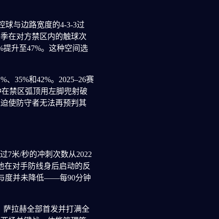
与边路宽度的4-3-3过
赛季在对方禁区内的触球次
38%提升至47%。这种空间选
%和42%。2025–26赛
分钟在禁区弧顶用左脚兜射破
也迫使防守者无法再预判其
7米/秒的冲刺次数从2022
，他在对手防线身后启动的反
与度并未降低——每90分钟
中，萨拉赫全部首发并打满全