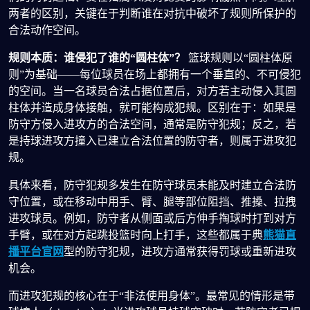
两者的区别，关键在于判断谁在对抗中破坏了规则所保护的
合法动作空间。
规则本质：谁侵犯了谁的“圆柱体”？
篮球规则以“圆柱体原
则”为基础——每位球员在场上都拥有一个垂直的、不可侵犯
的空间。当一名球员合法占据位置后，对方若主动侵入其圆
柱体并造成身体接触，就可能构成犯规。区别在于：如果是
防守方侵入进攻方的合法空间，通常是防守犯规；反之，若
是持球进攻方撞入已建立合法位置的防守者，则属于进攻犯
规。
具体来看，防守犯规多发生在防守球员未能及时建立合法防
守位置，或在移动中用手、臂、腿等部位阻挡、推搡、拉拽
进攻球员。例如，防守者从侧面或后方伸手掏球时打到对方
手臂，或在对方起跳投篮时向上打手，这些都属于典
熊猫直
播平台官网
型的防守犯规，进攻方通常获得罚球或重新进攻
机会。
而进攻犯规的核心在于“非法使用身体”。最常见的情形是带