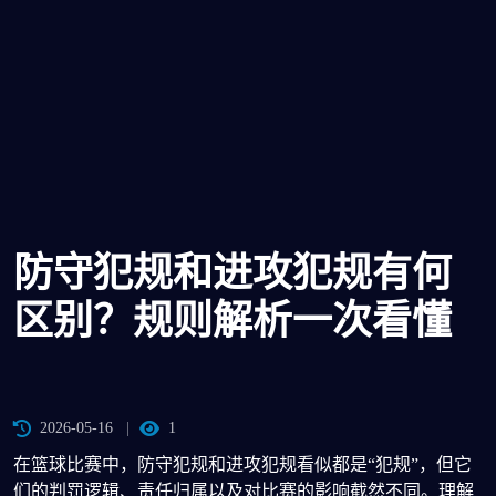
防守犯规和进攻犯规有何
区别？规则解析一次看懂
2026-05-16
1
在篮球比赛中，防守犯规和进攻犯规看似都是“犯规”，但它
们的判罚逻辑、责任归属以及对比赛的影响截然不同。理解