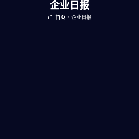
企业日报
首页
企业日报