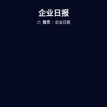
企业日报
首页
企业日报