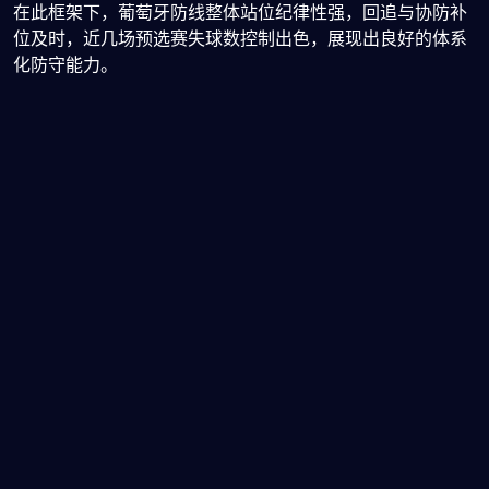
在此框架下，葡萄牙防线整体站位纪律性强，回追与协防补
位及时，近几场预选赛失球数控制出色，展现出良好的体系
化防守能力。
争冠前景中的防线角色
作为2026世界杯夺冠热门之一，葡萄牙的整体实力毋庸置
疑，而后防线的稳定性将成为决定其走多远的关键因素。尽
管锋线拥有C罗（若入选）、莱奥、菲利克斯等攻击手，但
若防线频繁失误，将极大限制球队上限。目前来看，葡萄牙
后防在关键球员健康状态下具备抗衡顶级强队的能力。
尤其在淘汰赛阶段，面对法国、英格兰或巴西等进攻火力强
劲的对手，防线能否顶住压力至关重要。现有配置既保留了
大赛经验，又注入了新生力量，整体稳定性处于近年来最佳
状态，为葡萄牙冲击世界杯冠军提供了坚实保障。