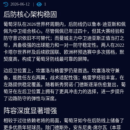
2026-06-12
1
后防核心架构稳固
葡萄牙队在2026世界杯周期内，后防线仍以鲁本·迪亚斯和佩
佩为中卫组合核心。尽管佩佩已年过四十，但其大赛经验和
防守意识依旧不可替代；而曼城主力中卫迪亚斯正值当打之
年，具备极强的出球能力和一对一防守稳定性。两人在2022
卡塔尔世界杯及后续欧国联、欧洲杯预选赛中多次搭档，默
契度高，构成了葡萄牙防线最可靠的屏障。
边后卫位置上，坎塞洛与格雷罗仍是首选。坎塞洛攻守兼
备，能胜任左右两翼，战术适配性强；格雷罗经验丰富，在
左路提供稳定覆盖。随着新秀努诺·门德斯逐渐伤愈复出，葡
萄牙在左后卫位置上拥有了更具冲击力的选择，进一步提升
了边路防守的弹性与深度。
阵容深度显著增强
相较于过往依赖老将的局面，葡萄牙如今在后防线上储备了
更多优质年轻球员。除门德斯外，安东尼奥·席尔瓦（本菲