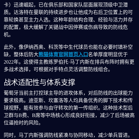
卡）迅速崛起，已在俱乐部和国家队层面展现顶级中卫潜
质。达洛特在曼联的持续进步也让他成为右后卫位置上的可
靠轮换甚至主力人选。这种年龄结构合理、经验与活力并存
的配置，极大缓解了关键战中因停赛或伤病导致的防线危
机。
此外，像伊纳西奥、科茨等中生代球员也能在必要时填补空
缺，整体后防大
熊猫体育官网首页入口
名单厚度明显优于
2022年。这使得主教练罗伯托·马丁内斯在排兵布阵时拥有更
多战术选择，可根据对手特点灵活调整防线组合。
战术适配性与体系支撑
葡萄牙当前主打控球主导的进攻体系，对后防线的出球能力
要求极高。迪亚斯、坎塞洛等人均具备优秀的脚下技术和传
球视野，能有效参与由守转攻的第一传组织。这种技术型后
卫群与B费、B席等中场核心形成良好衔接，减少了后场被高
位逼抢时的风险。
同时，马丁内斯强调防线紧凑与协同移动，减少单兵冒进。