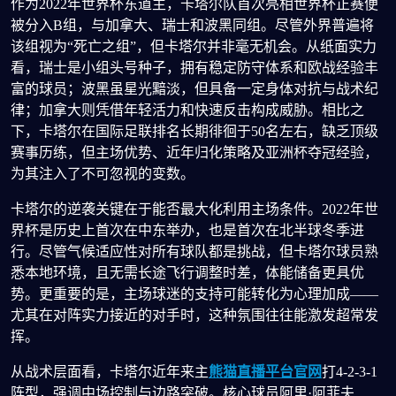
作为2022年世界杯东道主，卡塔尔队首次亮相世界杯正赛便
被分入B组，与加拿大、瑞士和波黑同组。尽管外界普遍将
该组视为“死亡之组”，但卡塔尔并非毫无机会。从纸面实力
看，瑞士是小组头号种子，拥有稳定防守体系和欧战经验丰
富的球员；波黑虽星光黯淡，但具备一定身体对抗与战术纪
律；加拿大则凭借年轻活力和快速反击构成威胁。相比之
下，卡塔尔在国际足联排名长期徘徊于50名左右，缺乏顶级
赛事历练，但主场优势、近年归化策略及亚洲杯夺冠经验，
为其注入了不可忽视的变数。
卡塔尔的逆袭关键在于能否最大化利用主场条件。2022年世
界杯是历史上首次在中东举办，也是首次在北半球冬季进
行。尽管气候适应性对所有球队都是挑战，但卡塔尔球员熟
悉本地环境，且无需长途飞行调整时差，体能储备更具优
势。更重要的是，主场球迷的支持可能转化为心理加成——
尤其在对阵实力接近的对手时，这种氛围往往能激发超常发
挥。
从战术层面看，卡塔尔近年来主
熊猫直播平台官网
打4-2-3-1
阵型，强调中场控制与边路突破。核心球员阿里·阿菲夫