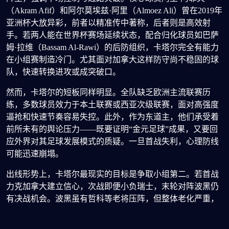
（Akram Afif）和阿尔莫埃兹·阿里（Almoez Ali）曾在2019年
亚洲杯大放异彩，前者以精准传中著称，后者则是高效射
手。若两人能在世界杯赛场延续状态，配合归化球员如巴萨
姆·拉维（Bassam Al-Rawi）的后防组织，卡塔尔完全有能力
在小组赛制造冷门。尤其面对加拿大这样防守尚不稳固的球
队，快速转换进攻或成突破口。
然而，卡塔尔的短板同样明显。全队缺乏欧洲主流联赛历
练，多数球员效力于本土联赛或西亚次级联赛，面对高强度
逼抢和快速节奏容易失控。此外，作为东道主，他们承受着
前所未有的舆论压力——既要证明“金元足球”成果，又要回
应外界对其足球发展模式的质疑。一旦首战失利，心理防线
可能迅速崩塌。
出线形势上，卡塔尔最现实的目标是争取小组第二。若首战
力克加拿大建立信心，次战即便小负瑞士，末轮对阵波黑仍
有决战机会。波黑虽有哲科等老将压阵，但整体老化严重，
攻防转换速度偏慢，恰是卡塔尔擅长应对的类型。历史数据
显示，近三届世界杯东道主均至少取得一场胜利，卡塔尔有