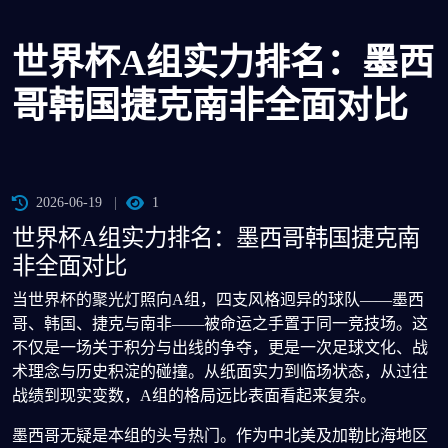
世界杯A组实力排名：墨西
哥韩国捷克南非全面对比
2026-06-19
1
世界杯A组实力排名：墨西哥韩国捷克南
非全面对比
当世界杯的聚光灯照向A组，四支风格迥异的球队——墨西
哥、韩国、捷克与南非——被命运之手置于同一竞技场。这
不仅是一场关于积分与出线的争夺，更是一次足球文化、战
术理念与历史积淀的碰撞。从纸面实力到临场状态，从过往
战绩到现实变数，A组的格局远比表面看起来复杂。
墨西哥无疑是本组的头号热门。作为中北美及加勒比海地区