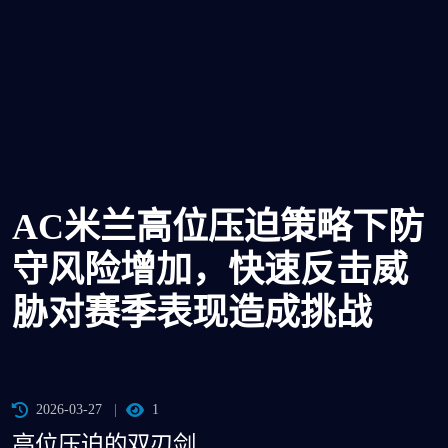
AC米兰高位压迫策略下防
守风险增加，快速反击威
胁对赛季表现造成挑战
2026-03-27
1
高位压迫的双刃剑