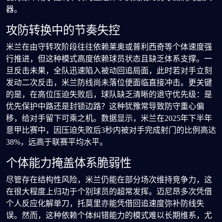
器。
攻防转换中的节奏失控
米兰在由守转攻阶段往往依赖莱奥或普利西奇等个体速度强
行推进，但这种模式高度依赖球员状态且缺乏体系支撑。一
旦反击未果，全队迅速陷入被动回追局面，此时若对手立刻
发动二次反击，米兰防线尚未落位便面临直接冲击。更关键
的是，在高位压迫失败后，球队缺乏清晰的退守优先级：是
优先保护中路还是封锁边路？这种犹豫常导致防守重心偏
移，给对手留下可乘之机。数据显示，米兰在2025年下半年
意甲比赛中，因压迫失败后3秒内被对手完成射门的比例高达
38%，远高于联赛平均水平。
个体能力掩盖体系脆弱性
尽管存在结构性风险，米兰仍能在部分场次维持竞争力，这
在很大程度上归功于个别球员的超常发挥。迈尼昂多次凭借
个人反应化解单刀，托莫里亦能凭借回追速度弥补防线失
误。然而，这种依赖个体纠错能力的模式难以长期维系，尤