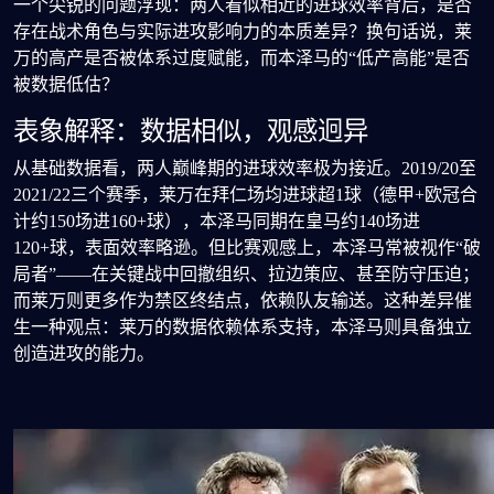
一个尖锐的问题浮现：两人看似相近的进球效率背后，是否
存在战术角色与实际进攻影响力的本质差异？换句话说，莱
万的高产是否被体系过度赋能，而本泽马的“低产高能”是否
被数据低估？
表象解释：数据相似，观感迥异
从基础数据看，两人巅峰期的进球效率极为接近。2019/20至
2021/22三个赛季，莱万在拜仁场均进球超1球（德甲+欧冠合
计约150场进160+球），本泽马同期在皇马约140场进
120+球，表面效率略逊。但比赛观感上，本泽马常被视作“破
局者”——在关键战中回撤组织、拉边策应、甚至防守压迫；
而莱万则更多作为禁区终结点，依赖队友输送。这种差异催
生一种观点：莱万的数据依赖体系支持，本泽马则具备独立
创造进攻的能力。