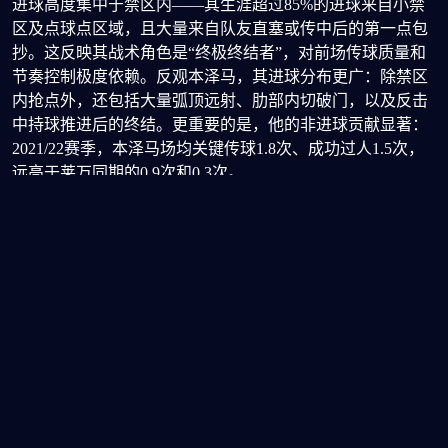
进球高度集中于禁区内——其生涯超过85%的进球来自小禁
区及点球点区域，且大量来自队友直塞或传中后的第一点包
抄。这反映其战术角色是“终极终结者”，对前场传球质量和
节奏控制极度依赖。反观本泽马，其进球分布更广：除禁区
内抢点外，还包括大量弧顶远射、肋部内切破门，以及反击
中持球推进后的终结。更重要的是，他的非进球贡献显著：
2021/22赛季，本泽马场均关键传球1.8次、成功过人1.5次，
远高于莱万同期的0.9次和0.3次。
更关键的是战术权重差异。在皇马，本泽马长期承担伪九号
职责，尤其在莫德里奇与克
熊猫体育官网首页入口
罗斯老化
后，他成为前场唯一持球点。数据显示，他在对方半场的触
球占比常年超40%，回撤接球频率极高。而莱万在拜仁体系
中，身后有穆勒、基米希等多名组织者，其触球多集中在禁
区前沿10米内，极少深度回撤。这意味着本泽马的进球往往
建立在自身创造机会的基础上，而莱万的进球更多是体系运
转的终点产物。
场景验证：高强度对抗下的稳定性