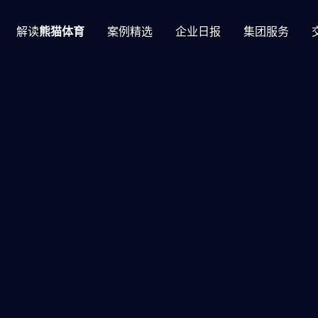
解读
熊猫体育
案例精选
企业日报
集团服务