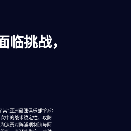
面临挑战，
了其“亚洲最强俱乐部”的公
场次中的战术稳定性、攻防
冠淘汰赛对阵浦项制铁与阿