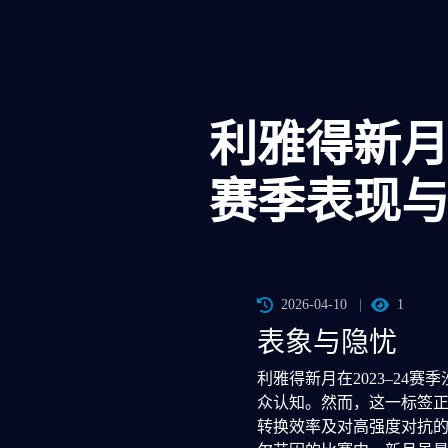
利雅得新
赛季表现
2026-04-10
1
表象与隐忧
利雅得新月在2023–24
众认知。然而，这一标签
转换效率及对高强度对抗