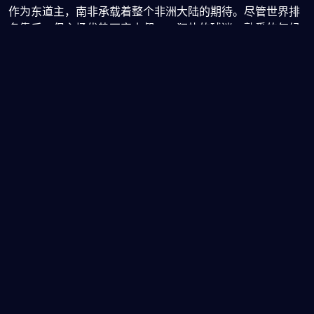
作为东道主，南非承载着整个非洲大陆的期待。尽管世界排
名靠后，但主场优势不容小觑——狂热的球迷、熟悉的气候
与场地，都可能成为“第十二人”。1998年法国世界杯，东道
主法国最终夺冠；2010年南非虽小组出局，却留下“呜呜祖
拉”的独特记忆。如今再度承办，南非足协誓言“至少打进16
强”。然而，球队近期热身赛连败，防线漏洞频出，让外界对
其前景持谨慎态度。
从出线形势看，A组呈现“两强两弱”格局，但差距微乎其
微。墨西哥与韩国被视为头两名热门，但捷克若发挥出色，
完全有能力搅局；而南非若借主场之利爆冷抢分，也可能将
局势推向混战。社交媒体上，各类模拟积分榜层出不穷，有
人预测“墨韩携手出线”，也有人坚信“东道主将掀翻传统秩
序”。
更深层的讨论聚焦于赛程安排与裁判尺度。A组首轮即上演
墨西哥对阵南非的揭幕战，这场关乎士气的关键战役，任何
争议判罚都可能影响后续走势。此外，高原气候、密集赛程
对体能的考验，也成为球迷分析胜负的重要变量。