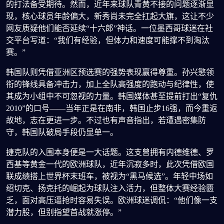
的打法备受期待。然而，近年来球队青黄不接的问题逐渐显
现，核心球员年龄偏大，新秀尚未完全扛起大旗，这让不少
网友质疑他们能否延续“十六郎”神话。一位墨西哥球迷在社
交平台写道：“我们有经验，但体力和速度可能撑不到淘汰
赛。”
韩国队则凭借亚洲区预选赛的强势表现赢得尊重。孙兴慜领
衔的锋线具备冲击力，加上全队高强度的跑动与纪律性，使
其成为小组中不可忽视的力量。韩国媒体甚至提前打出“复仇
2010”的口号——当年正是在南非，韩国止步16强，而今重返
故地，志在更进一步。不过也有声音指出，若遭遇密集防
守，韩国队破局手段仍显单一。
捷克队的入围本身便是一大话题。这支曾拥有内德维德、罗
西基等黄金一代的欧洲球队，近年沉寂多时，此次凭借欧国
联成绩搭上世界杯末班车，被视为“黑马候选”。年轻中场如
绍切克、扬克托的崛起为球队注入活力，但整体大赛经验匮
乏，面对高压逼抢时容易失误。欧洲球迷调侃：“他们像一支
潜力股，但别指望首战就涨停。”