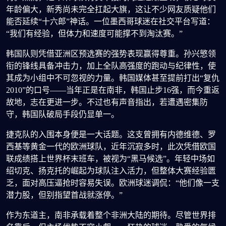
年龄偏大，新秀尚未完全扛起大旗，这让不少网友质疑他们
能否延续“十六郎”神话。一位墨西哥球迷在社交平台写道：
“我们有经验，但体力和速度可能撑不到淘汰赛。”
韩国队则凭借亚洲区预选赛的强势表现赢得尊重。孙兴慜领
衔的锋线具备冲击力，加上全队高强度的跑动与纪律性，使
其成为小组中不可忽视的力量。韩国媒体甚至提前打出“复仇
2010”的口号——当年正是在南非，韩国止步16强，而今重返
故地，志在更进一步。不过也有声音指出，若遭遇密集防
守，韩国队破局手段仍显单一。
捷克队的入围本身便是一大话题。这支曾拥有内德维德、罗
西基等黄金一代的欧洲球队，近年沉寂多时，此次凭借欧国
联成绩搭上世界杯末班车，被视为“黑马候选”。年轻中场如
绍切克、扬克托的崛起为球队注入活力，但整体大赛经验匮
乏，面对高压逼抢时容易失误。欧洲球迷调侃：“他们像一支
潜力股，但别指望首战就涨停。”
作为东道主，南非承载着整个非洲大陆的期待。尽管世界排