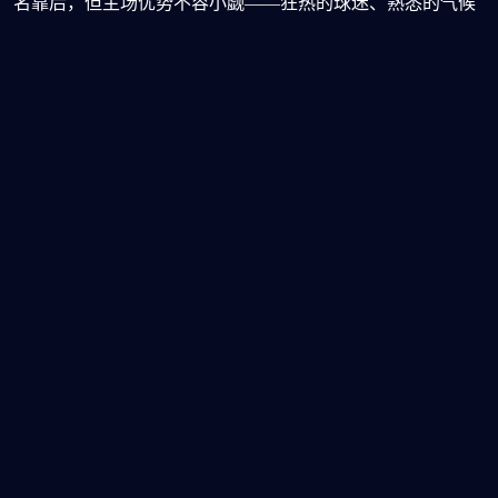
名靠后，但主场优势不容小觑——狂热的球迷、熟悉的气候
与场地，都可能成为“第十二人”。1998年法国世界杯，东道
主法国最终夺冠；2010年南非虽小组出局，却留下“呜呜祖
拉”的独特记忆。如今再度承办，南非足协誓言“至少打进16
强”。然而，球队近期热身赛连败，防线漏洞频出，让外界对
其前景持谨慎态度。
从出线形势看，A组呈现“两强两弱”格局，但差距微乎其
微。墨西哥与韩国被视为头两名热门，但捷克若发挥出色，
完全有能力搅局；而南非若借主场之利爆冷抢分，也可能将
局势推向混战。社交媒体上，各类模拟积分榜层出不穷，有
人预测“墨韩携手出线”，也
熊猫直播平台官网
有人坚信“东道
主将掀翻传统秩序”。
更深层的讨论聚焦于赛程安排与裁判尺度。A组首轮即上演
墨西哥对阵南非的揭幕战，这场关乎士气的关键战役，任何
争议判罚都可能影响后续走势。此外，高原气候、密集赛程
对体能的考验，也成为球迷分析胜负的重要变量。
世界杯的魅力，正在于这种充满未知的博弈。A组或许没有