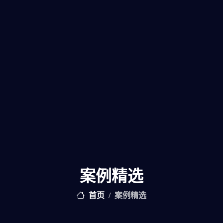
案例精选
首页
案例精选