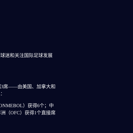
于球迷和关注国际足球发展
据3席——由美国、加拿大和
配：
NMEBOL）获得6个；中
洋洲（OFC）获得1个直接席