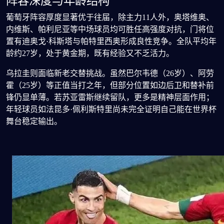
阵容深度与年龄结构
葡萄牙阵容厚度显著优于往届，除主力11人外，奥塔维奥、
内维斯、帕利尼亚等中场球员均可胜任高强度对抗，门将位
置有迪奥戈·科斯塔与帕特里西奥形成良性竞争。全队平均年
龄约27岁，处于黄金期，既有经验又不乏活力。
乌拉圭则面临新老交替挑战。虽然巴尔韦德（26岁）、阿劳
霍（25岁）等正值当打之年，但部分位置如边后卫和替补前
锋仍显单薄。若苏亚雷斯继续留队，更多是精神层面作用；
年轻球员如法昆多·佩利斯特里尚未完全证明自己能在世界杯
舞台稳定输出。